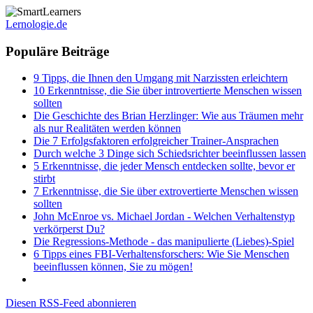
Lernologie.de
Populäre Beiträge
9 Tipps, die Ihnen den Umgang mit Narzissten erleichtern
10 Erkenntnisse, die Sie über introvertierte Menschen wissen
sollten
Die Geschichte des Brian Herzlinger: Wie aus Träumen mehr
als nur Realitäten werden können
Die 7 Erfolgsfaktoren erfolgreicher Trainer-Ansprachen
Durch welche 3 Dinge sich Schiedsrichter beeinflussen lassen
5 Erkenntnisse, die jeder Mensch entdecken sollte, bevor er
stirbt
7 Erkenntnisse, die Sie über extrovertierte Menschen wissen
sollten
John McEnroe vs. Michael Jordan - Welchen Verhaltenstyp
verkörperst Du?
Die Regressions-Methode - das manipulierte (Liebes)-Spiel
6 Tipps eines FBI-Verhaltensforschers: Wie Sie Menschen
beeinflussen können, Sie zu mögen!
Diesen RSS-Feed abonnieren