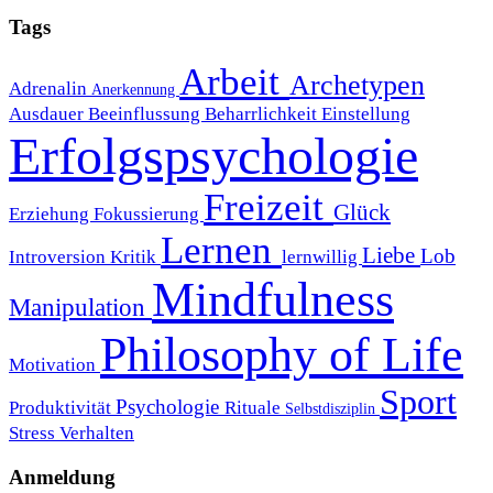
Tags
Arbeit
Archetypen
Adrenalin
Anerkennung
Ausdauer
Beeinflussung
Beharrlichkeit
Einstellung
Erfolgspsychologie
Freizeit
Glück
Erziehung
Fokussierung
Lernen
Liebe
Lob
Introversion
Kritik
lernwillig
Mindfulness
Manipulation
Philosophy of Life
Motivation
Sport
Psychologie
Produktivität
Rituale
Selbstdisziplin
Stress
Verhalten
Anmeldung