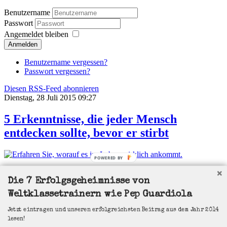
Benutzername
Passwort
Angemeldet bleiben
Anmelden
Benutzername vergessen?
Passwort vergessen?
Diesen RSS-Feed abonnieren
Dienstag, 28 Juli 2015 09:27
5 Erkenntnisse, die jeder Mensch
entdecken sollte, bevor er stirbt
POWERED BY
Der Nobelpreisträger George Bernard Shaw meinte einmal „Die
Jugend ist etwas wunderbares; schade nur, dass sie an die jungen
Die 7 Erfolgsgeheimnisse von
Leute verschwendet wird.“ und bedauerte damit indirekt, dass er in
Weltklassetrainern wie Pep Guardiola
jungen Jahren noch nicht die Weisheit besaß, die er im Laufe der
Jahre erlangte.
Jetzt eintragen und unseren erfolgreichsten Beitrag aus dem Jahr 2014
lesen!
Freigegeben in
Blog