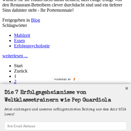
den Restaurant-Betreibern clever durchdacht sind und ein tieferer
Sinn dahinter steht - Ihr Portemonnaie!
Freigegeben in
Blog
Schlagwörter
Mahlzeit
Essen
Erfolgspsychologie
weiterlesen ...
Start
Zurück
1
POWERED BY
2
3
4
Die 7 Erfolgsgeheimnisse von
5
Weltklassetrainern wie Pep Guardiola
6
7
Jetzt eintragen und unseren erfolgreichsten Beitrag aus dem Jahr 2014
8
lesen!
9
10
Weiter