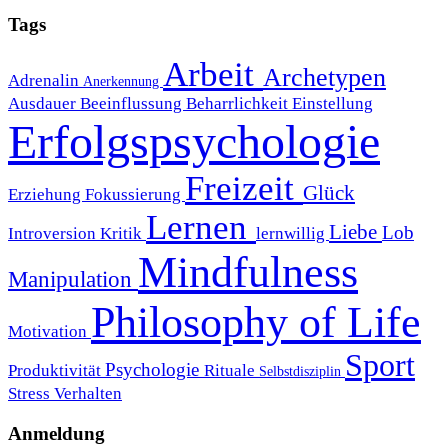
Tags
Arbeit
Archetypen
Adrenalin
Anerkennung
Ausdauer
Beeinflussung
Beharrlichkeit
Einstellung
Erfolgspsychologie
Freizeit
Glück
Erziehung
Fokussierung
Lernen
Liebe
Lob
Introversion
Kritik
lernwillig
Mindfulness
Manipulation
Philosophy of Life
Motivation
Sport
Psychologie
Produktivität
Rituale
Selbstdisziplin
Stress
Verhalten
Anmeldung