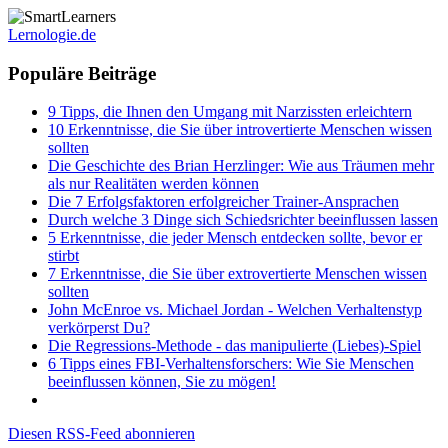
Lernologie.de
Populäre Beiträge
9 Tipps, die Ihnen den Umgang mit Narzissten erleichtern
10 Erkenntnisse, die Sie über introvertierte Menschen wissen
sollten
Die Geschichte des Brian Herzlinger: Wie aus Träumen mehr
als nur Realitäten werden können
Die 7 Erfolgsfaktoren erfolgreicher Trainer-Ansprachen
Durch welche 3 Dinge sich Schiedsrichter beeinflussen lassen
5 Erkenntnisse, die jeder Mensch entdecken sollte, bevor er
stirbt
7 Erkenntnisse, die Sie über extrovertierte Menschen wissen
sollten
John McEnroe vs. Michael Jordan - Welchen Verhaltenstyp
verkörperst Du?
Die Regressions-Methode - das manipulierte (Liebes)-Spiel
6 Tipps eines FBI-Verhaltensforschers: Wie Sie Menschen
beeinflussen können, Sie zu mögen!
Diesen RSS-Feed abonnieren