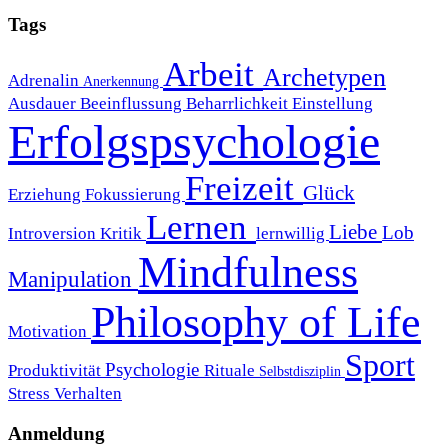
Tags
Arbeit
Archetypen
Adrenalin
Anerkennung
Ausdauer
Beeinflussung
Beharrlichkeit
Einstellung
Erfolgspsychologie
Freizeit
Glück
Erziehung
Fokussierung
Lernen
Liebe
Lob
Introversion
Kritik
lernwillig
Mindfulness
Manipulation
Philosophy of Life
Motivation
Sport
Psychologie
Produktivität
Rituale
Selbstdisziplin
Stress
Verhalten
Anmeldung