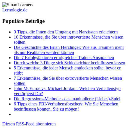
Lernologie.de
Populäre Beiträge
9 Tipps, die Ihnen den Umgang mit Narzissten erleichtern
10 Erkenntnisse, die Sie über introvertierte Menschen wissen
sollten
Die Geschichte des Brian Herzlinger: Wie aus Träumen mehr
als nur Realitäten werden können
Die 7 Erfolgsfaktoren erfolgreicher Trainer-Ansprachen
Durch welche 3 Dinge sich Schiedsrichter beeinflussen lassen
5 Erkenntnisse, die jeder Mensch entdecken sollte, bevor er
stirbt
7 Erkenntnisse, die Sie über extrovertierte Menschen wissen
sollten
John McEnroe vs. Michael Jordan - Welchen Verhaltenstyp
verkörperst Du?
Die Regressions-Methode - das manipulierte (Liebes)-Spiel
6 Tipps eines FBI-Verhaltensforschers: Wie Sie Menschen
beeinflussen können, Sie zu mögen!
Diesen RSS-Feed abonnieren