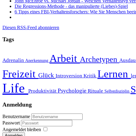
John McEnroe vs. Michael Jordan - Welchen Verhaltenstyp ver
Die Regressions-Methode - das manipulierte (Liebes)-Spiel
6 Tipps eines FBI-Verhaltensforschers: Wie Sie Menschen beei
Diesen RSS-Feed abonnieren
Tags
Arbeit
Archetypen
Adrenalin
Ausdau
Anerkennung
Freizeit
Lernen
Glück
Introversion
Kritik
le
Life
S
Psychologie
Produktivität
Rituale
Selbstdisziplin
Anmeldung
Benutzername
Passwort
Angemeldet bleiben
Anmelden