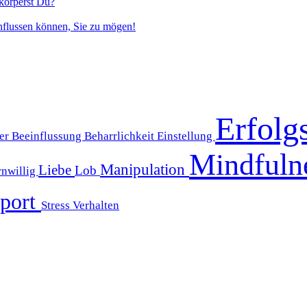
körperst Du?
nflussen können, Sie zu mögen!
Erfolg
er
Beeinflussung
Beharrlichkeit
Einstellung
Mindfuln
Manipulation
Liebe
Lob
rnwillig
port
Stress
Verhalten