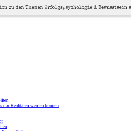
tion zu den Themen Erfolgspsychologie & Bewusstsein 
llten
ls nur Realitäten werden können
bt
lten