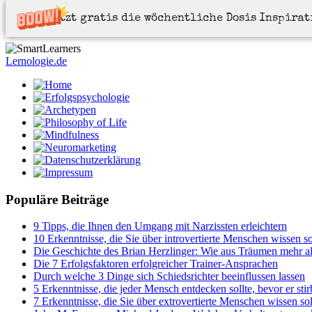
Jetzt gratis die wöchentliche Dosis Inspira
Lernologie.de
Populäre Beiträge
9 Tipps, die Ihnen den Umgang mit Narzissten erleichtern
10 Erkenntnisse, die Sie über introvertierte Menschen wissen so
Die Geschichte des Brian Herzlinger: Wie aus Träumen mehr a
Die 7 Erfolgsfaktoren erfolgreicher Trainer-Ansprachen
Durch welche 3 Dinge sich Schiedsrichter beeinflussen lassen
5 Erkenntnisse, die jeder Mensch entdecken sollte, bevor er stir
7 Erkenntnisse, die Sie über extrovertierte Menschen wissen sol