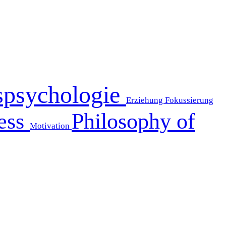
spsychologie
Erziehung
Fokussierung
ess
Philosophy of
Motivation